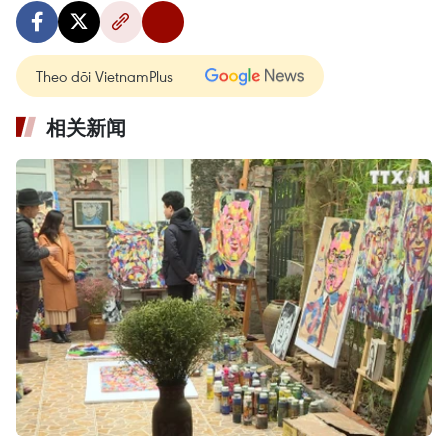
Theo dõi VietnamPlus
相关新闻