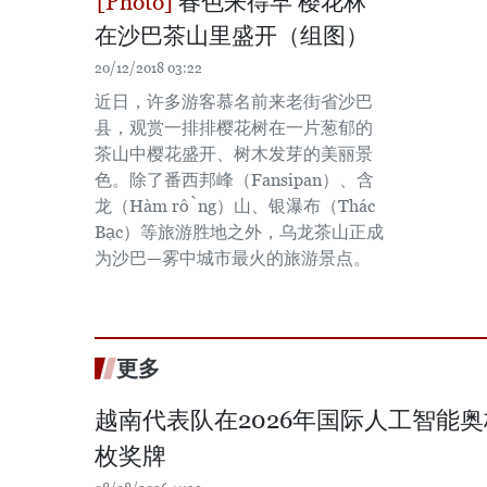
春色来得早 樱花林
在沙巴茶山里盛开（组图）
20/12/2018 03:22
近日，许多游客慕名前来老街省沙巴
县，观赏一排排樱花树在一片葱郁的
茶山中樱花盛开、树木发芽的美丽景
色。除了番西邦峰（Fansipan）、含
龙（Hàm rồng）山、银瀑布（Thác
Bạc）等旅游胜地之外，乌龙茶山正成
为沙巴—雾中城市最火的旅游景点。
更多
越南代表队在2026年国际人工智能
枚奖牌