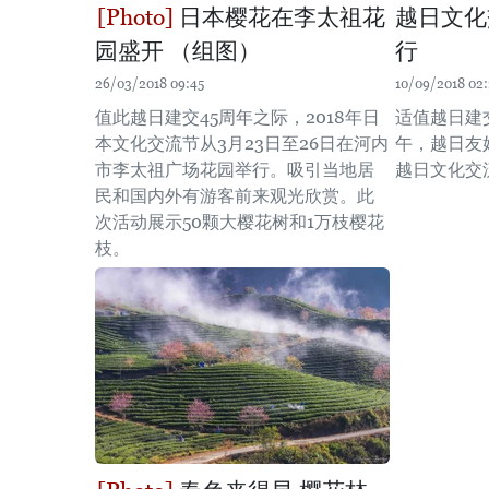
日本樱花在李太祖花
越日文化
园盛开 （组图）
行
26/03/2018 09:45
10/09/2018 02:
值此越日建交45周年之际，2018年日
适值越日建
本文化交流节从3月23日至26日在河内
午，越日友
市李太祖广场花园举行。吸引当地居
越日文化交
民和国内外有游客前来观光欣赏。此
次活动展示50颗大樱花树和1万枝樱花
枝。