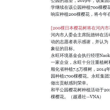
公园的愿望，2019年，该集
学继续在该公园种植700棵樱
响应种植200棵樱花，将今年
[200棵日本樱花树将在河内市
河内市人委会主席阮德钟在活
动的志愿者表示感谢，并认为
象征的目标。
永旺环境基金会执行经理Naok
一家企业，永旺十分注重植树和
顺化省种植7.5万棵树，201
园种植1700棵樱花。永旺集
做出贡献感到荣幸。
和平公园樱花树种植活动于20
棵樱花。（越通社—VNA）