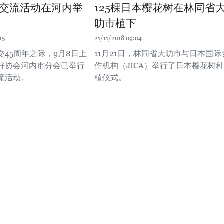
交流活动在河内举
125棵日本樱花树在林同省
叻市植下
15
21/11/2018 09:04
交45周年之际，9月8日上
11月21日，林同省大叻市与日本国际
好协会河内市分会已举行
作机构（JICA）举行了日本樱花树种
流活动。
植仪式。