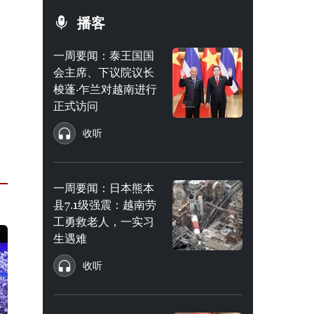
播客
一周要闻：泰王国国
会主席、下议院议长
梭蓬·乍兰对越南进行
正式访问
收听
一周要闻：日本熊本
县7.1级强震：越南劳
工勇救老人，一实习
生遇难
收听