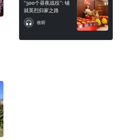
“500个昼夜战役”: 铺
就英烈归家之路
收听