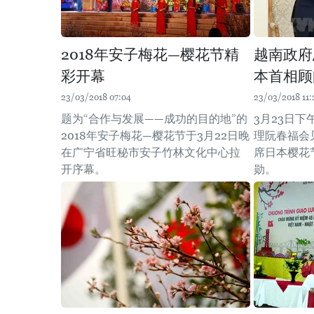
2018年安子梅花—樱花节精
越南政府
彩开幕
本首相顾
23/03/2018 07:04
23/03/2018 11:
题为“合作与发展——成功的目的地”的
3月23日
2018年安子梅花—樱花节于3月22日晚
理阮春福会
在广宁省旺秘市安子竹林文化中心拉
席日本樱花
开序幕。
勋。