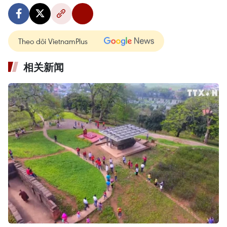
Theo dõi VietnamPlus
相关新闻