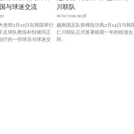
国与球迷交流
川联队
:32
16/02/2019 09:38
大使馆2月12日在韩国举行
越南国足队前锋阮功凤2月14日与韩
子足球队教练朴恒绪同正
仁川联队正式签署租期一年的租借合
治疗的一些球员与球迷交
同。