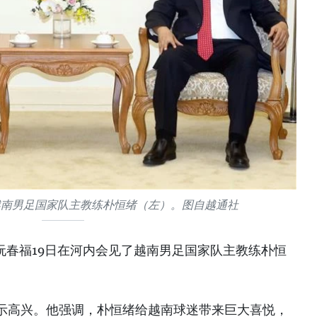
越南男足国家队主教练朴恒绪（左）。图自越通社
阮春福19日在河内会见了越南男足国家队主教练朴恒
示高兴。他强调，朴恒绪给越南球迷带来巨大喜悦，