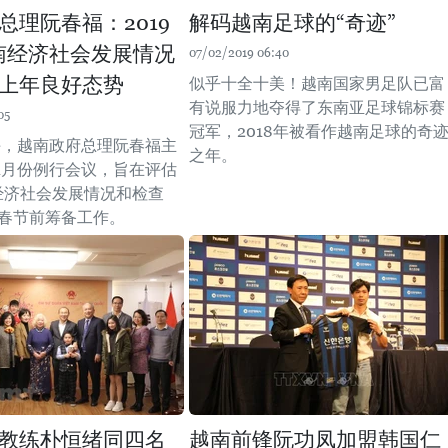
总理阮春福：2019
解码越南足球的“奇迹”
南经济社会发展情况
07/02/2019 06:40
上年良好态势
似乎十全十美！越南国家男足队已富
有说服力地夺得了东南亚足球锦标赛
05
冠军，2018年被看作越南足球的奇
上午，越南政府总理阮春福主
之年。
1月份例行会议，旨在评估
月经济社会发展情况和检查
年春节前筹备工作。
教练朴恒绪同四名
越南前锋阮功凤加盟韩国仁