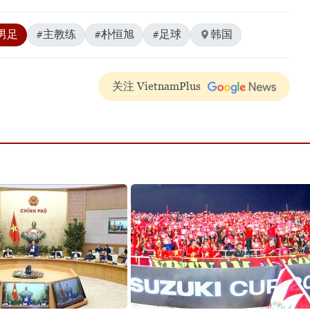
男足
#主教练
#朴恒旭
#足球
韩国
关注 VietnamPlus