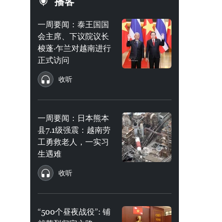
播客
一周要闻：泰王国国
会主席、下议院议长
梭蓬·乍兰对越南进行
正式访问
收听
一周要闻：日本熊本
县7.1级强震：越南劳
工勇救老人，一实习
生遇难
收听
“500个昼夜战役”: 铺