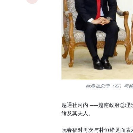
阮春福总理（右）与
越通社河内 ——越南政府总理
绪及其夫人。
阮春福对再次与朴恒绪见面表