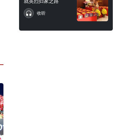
就英烈归家之路
收听