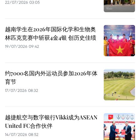
22/07/2026 03:05
越南学生在2026年国际化学和生物奥
林匹克竞赛中斩获4金4银 创历史佳绩
19/07/2026 09:42
约7000名国内外运动员参加2026年体
育节
17/07/2026 08:32
越捷航空与数字银行Vikki成为ASEAN
United FC合作伙伴
14/07/2026 08:52