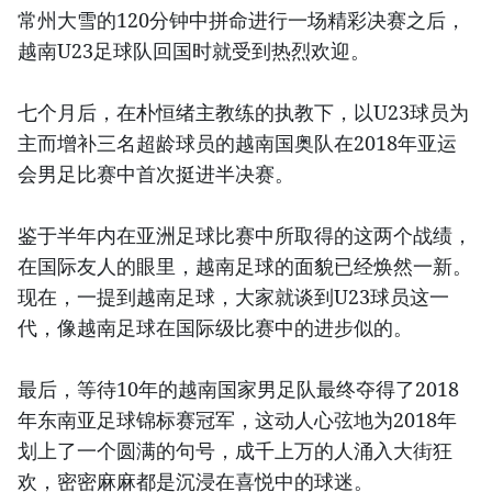
常州大雪的120分钟中拼命进行一场精彩决赛之后，
越南U23足球队回国时就受到热烈欢迎。
七个月后，在朴恒绪主教练的执教下，以U23球员为
主而增补三名超龄球员的越南国奥队在2018年亚运
会男足比赛中首次挺进半决赛。
鉴于半年内在亚洲足球比赛中所取得的这两个战绩，
在国际友人的眼里，越南足球的面貌已经焕然一新。
现在，一提到越南足球，大家就谈到U23球员这一
代，像越南足球在国际级比赛中的进步似的。
最后，等待10年的越南国家男足队最终夺得了2018
年东南亚足球锦标赛冠军，这动人心弦地为2018年
划上了一个圆满的句号，成千上万的人涌入大街狂
欢，密密麻麻都是沉浸在喜悦中的球迷。