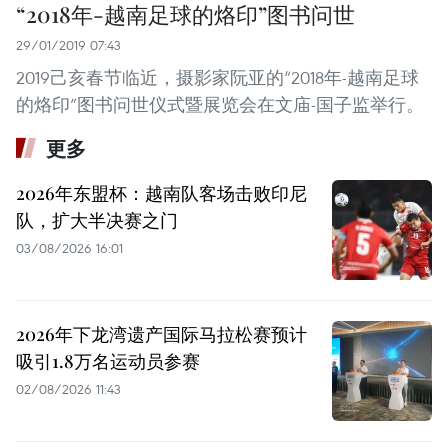
“2018年-越南足球的烙印”图书问世
29/01/2019 07:43
2019己亥春节临近，摄影家阮亚的“2018年-越南足球
的烙印”图书问世仪式暨展览会在文庙-国子监举行。
更多
2026年东盟杯：越南队客场击败印尼
队，扩大半决赛之门
03/08/2026 16:01
2026年下龙湾遗产国际马拉松赛预计
吸引1.8万名运动员参赛
02/08/2026 11:43