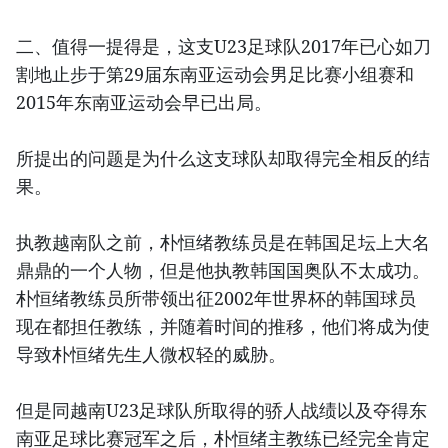
二、值得一提得是，这支U23足球队2017年已心如刀
割地止步于第29届东南亚运动会男足比赛小组赛和
2015年东南亚运动会早已出局。
所提出的问题是为什么这支球队却取得完全相反的结
果。
执教越南队之前，朴恒绪教练员是在韩国足坛上大名
鼎鼎的一个人物，但是他执教韩国国奥队不太成功。
朴恒绪教练员所带领出征2002年世界杯的韩国球员
现在都担任教练，并随着时间的推移，他们将成为使
导致朴恒绪先生人微权轻的威胁。
但是同越南U23足球队所取得的骄人战绩以及夺得东
南亚足球比赛冠军之后，朴恒绪主教练已经完全肯定