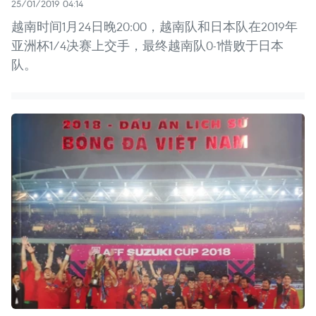
25/01/2019 04:14
越南时间1月24日晚20:00，越南队和日本队在2019年
亚洲杯1/4决赛上交手，最终越南队0-1惜败于日本
队。