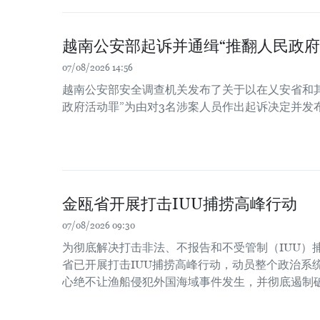
越南公安部起诉并通缉“推翻人民政府
07/08/2026 14:56
越南公安部安全调查机关发布了关于以在乂安省和
政府活动罪”为由对3名涉案人员作出起诉决定并发
金瓯省开展打击IUU捕捞高峰行动
07/08/2026 09:30
为彻底解决打击非法、不报告和不受管制（IUU）
省已开展打击IUU捕捞高峰行动，动员整个政治系
心绝不让渔船侵犯外国海域事件发生，并彻底遏制