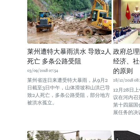
莱州遭特大暴雨洪水 导致2人
政府总理
死亡 多条公路受阻
经济、社
的原则
03/09/2018 07:54
莱州省连日来遭受特大暴雨，从9月2
28/12/2018 08
日截至3日中午，山体滑坡和山洪已导
12月28
致2人死亡，多条公路受阻，部分地方
议在河内召
被洪水孤立。
第十四届国
展任务的决