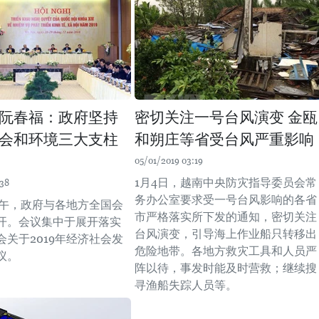
阮春福：政府坚持
密切关注一号台风演变 金瓯
会和环境三大支柱
和朔庄等省受台风严重影响
05/01/2019 03:19
1月4日，越南中央防灾指导委员会常
:38
务办公室要求受一号台风影响的各省
日上午，政府与各地方全国会
市严格落实所下发的通知，密切关注
开。会议集中于展开落实
台风演变，引导海上作业船只转移出
会关于2019年经济社会发
危险地带。各地方救灾工具和人员严
议。
阵以待，事发时能及时营救；继续搜
寻渔船失踪人员等。