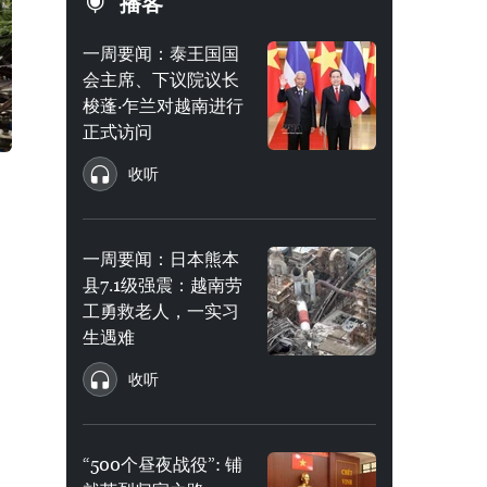
播客
一周要闻：泰王国国
会主席、下议院议长
梭蓬·乍兰对越南进行
正式访问
收听
一周要闻：日本熊本
县7.1级强震：越南劳
工勇救老人，一实习
生遇难
收听
“500个昼夜战役”: 铺