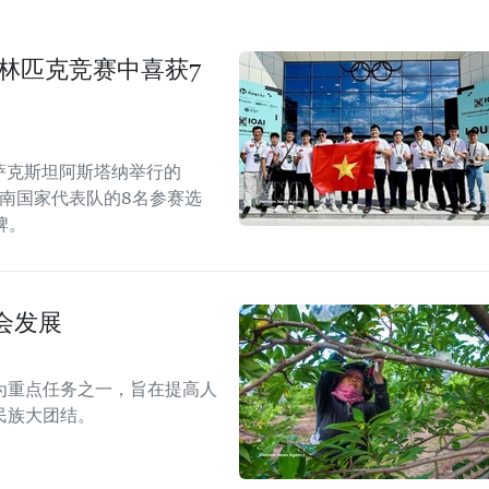
奥林匹克竞赛中喜获7
哈萨克斯坦阿斯塔纳举行的
越南国家代表队的8名参赛选
牌。
会发展
为重点任务之一，旨在提高人
民族大团结。