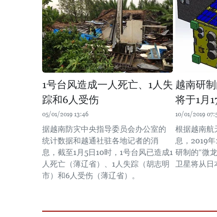
1号台风造成一人死亡、1人失
越南研制
踪和6人受伤
将于1月
05/01/2019 13:46
10/01/2019 07:
据越南防灾中央指导委员会办公室的
根据越南航
统计数据和越通社驻各地记者的消
息，2019
息，截至1月5日10时，1号台风已造成1
研制的“微龙”
人死亡（薄辽省）、1人失踪（胡志明
卫星将从日
市）和6人受伤（薄辽省）。