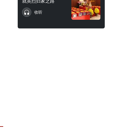
就英烈归家之路
收听