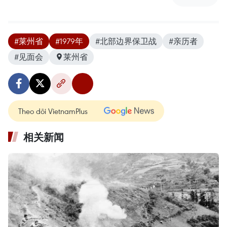
#莱州省
#1979年
#北部边界保卫战
#亲历者
#见面会
莱州省
Theo dõi VietnamPlus
相关新闻