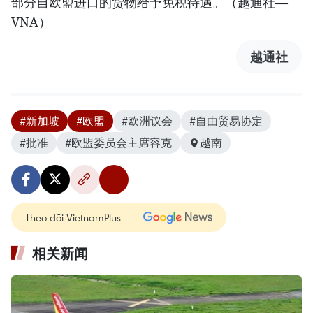
部分自欧盟进口的货物给予免税待遇。（越通社—
VNA）
越通社
#新加坡
#欧盟
#欧洲议会
#自由贸易协定
#批准
#欧盟委员会主席容克
越南
Theo dõi VietnamPlus
相关新闻