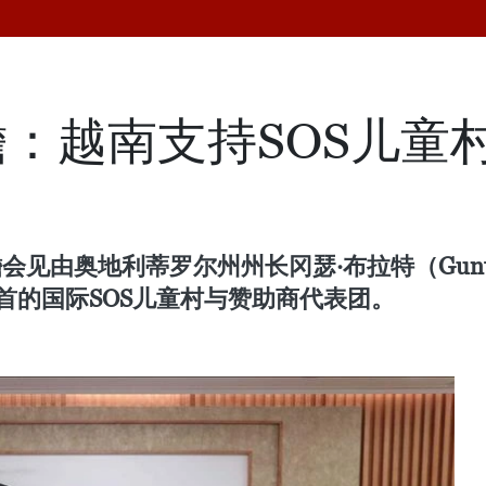
：越南支持SOS儿童
见由奥地利蒂罗尔州州长冈瑟·布拉特（Gunther
in)为首的国际SOS儿童村与赞助商代表团。