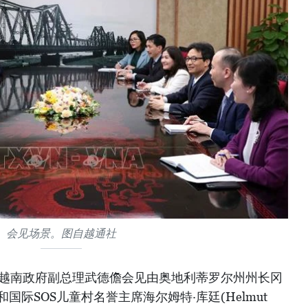
会见场景。图自越通社
，越南政府副总理武德儋会见由奥地利蒂罗尔州州长冈
ter）和国际SOS儿童村名誉主席海尔姆特·库廷(Helmut