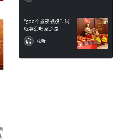
“500个昼夜战役”: 铺
就英烈归家之路
收听
海
主