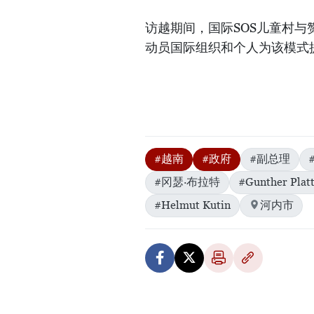
访越期间，国际SOS儿童村与
动员国际组织和个人为该模式提
#越南
#政府
#副总理
#冈瑟·布拉特
#Gunther Plat
#Helmut Kutin
河内市