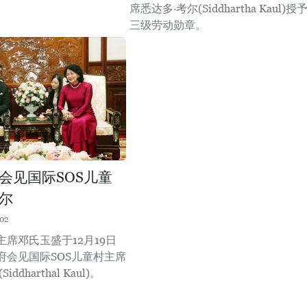
席悉达多·考尔(Siddhartha Kaul)授
三级劳动勋章。
会见国际SOS儿童
尔
:02
席邓氏玉盛于12月19日
府会见国际SOS儿童村主席
ddharthal Kaul)。