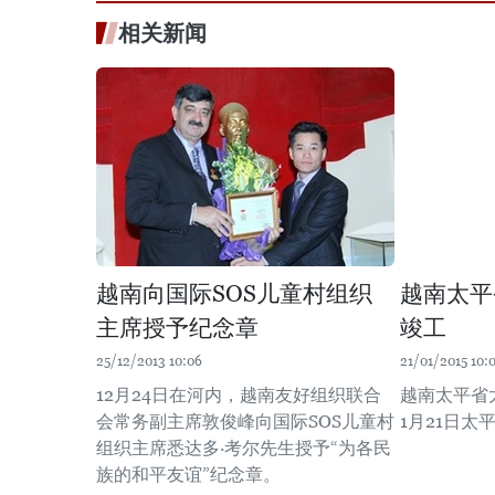
相关新闻
越南向国际SOS儿童村组织
越南太平
主席授予纪念章
竣工
25/12/2013 10:06
21/01/2015 10:
12月24日在河内，越南友好组织联合
越南太平省
会常务副主席敦俊峰向国际SOS儿童村
1月21日太
组织主席悉达多·考尔先生授予“为各民
族的和平友谊”纪念章。