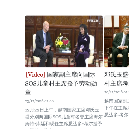
国家副主席向国际
邓氏玉盛
SOS儿童村主席授予劳动勋
村主席考
章
20/12/2018 02
越南国家副主
23/12/2016 02:40
下午在主席
12月22日上午，越南国家主席邓氏玉
悉达多·考尔(Si
盛分别向国际SOS儿童村名誉主席海尔
姆特•库廷和现任主席悉达多•考尔授予