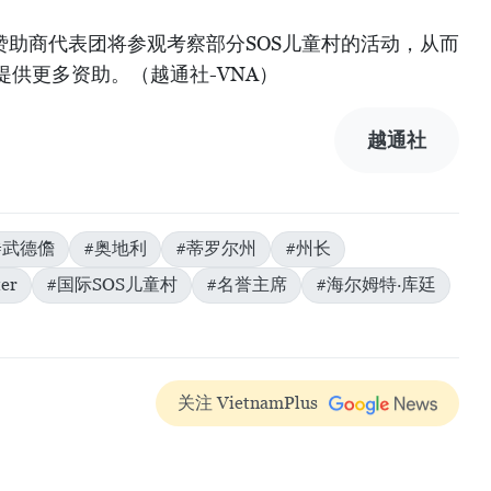
赞助商代表团将参观考察部分SOS儿童村的活动，从而
供更多资助。（越通社-VNA）
越通社
#武德儋
#奥地利
#蒂罗尔州
#州长
ter
#国际SOS儿童村
#名誉主席
#海尔姆特·库廷
关注 VietnamPlus