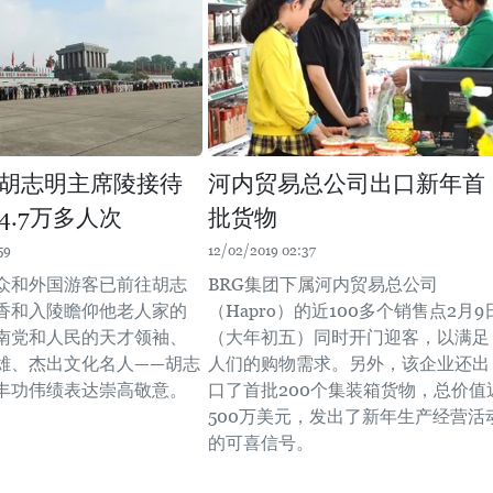
胡志明主席陵接待
河内贸易总公司出口新年首
4.7万多人次
批货物
59
12/02/2019 02:37
众和外国游客已前往胡志
BRG集团下属河内贸易总公司
香和入陵瞻仰他老人家的
（Hapro）的近100多个销售点2月9
南党和人民的天才领袖、
（大年初五）同时开门迎客，以满足
雄、杰出文化名人——胡志
人们的购物需求。另外，该企业还出
丰功伟绩表达崇高敬意。
口了首批200个集装箱货物，总价值
500万美元，发出了新年生产经营活
的可喜信号。