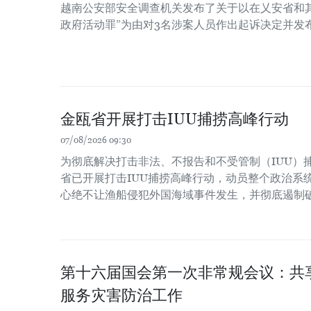
越南公安部安全调查机关发布了关于以在乂安省和
政府活动罪”为由对3名涉案人员作出起诉决定并发
金瓯省开展打击IUU捕捞高峰行动
07/08/2026 09:30
为彻底解决打击非法、不报告和不受管制（IUU）
省已开展打击IUU捕捞高峰行动，动员整个政治系
心绝不让渔船侵犯外国海域事件发生，并彻底遏制
第十六届国会第一次非常规会议：共
服务灾害防治工作