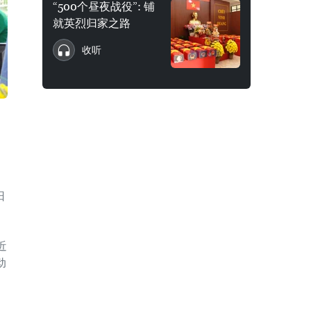
“500个昼夜战役”: 铺
就英烈归家之路
收听
日
近
动