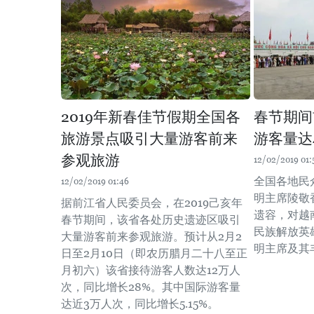
2019年新春佳节假期全国各
春节期间
旅游景点吸引大量游客前来
游客量达
参观旅游
12/02/2019 01:
全国各地民
12/02/2019 01:46
明主席陵敬
据前江省人民委员会，在2019己亥年
遗容，对越
春节期间，该省各处历史遗迹区吸引
民族解放英
大量游客前来参观旅游。预计从2月2
明主席及其
日至2月10日（即农历腊月二十八至正
月初六）该省接待游客人数达12万人
次，同比增长28%。其中国际游客量
达近3万人次，同比增长5.15%。