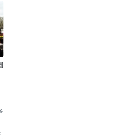
国
各
比