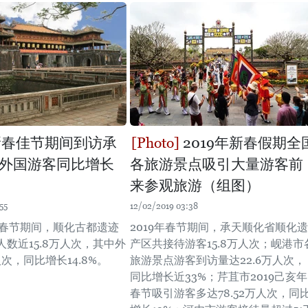
年新春佳节期间到访承
2019年新春假期全
外国游客同比增长
各旅游景点吸引大量游客前
来参观旅游（组图）
55
12/02/2019 03:38
亥年春节期间，顺化古都遗迹
2019年春节期间，承天顺化省顺化遗
数近15.8万人次，其中外
产区共接待游客15.8万人次；岘港市
次，同比增长14.8%。
旅游景点游客到访量达22.6万人次，
同比增长近33%；芹苴市2019己亥年
春节吸引游客多达78.52万人次，同