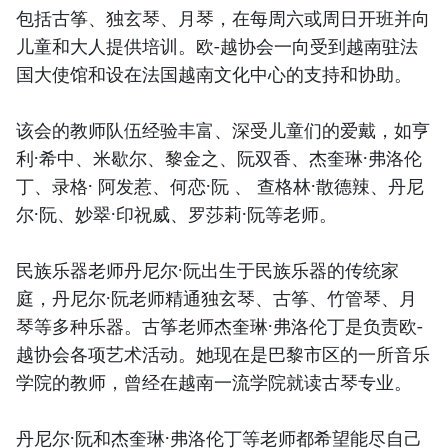
包括古筝、独玄琴、月琴，在每周六或周日开班并向
儿童和大人提供培训。欧-越协会一向受到越南驻法
国大使馆和设在法国越南文化中心的支持和协助。
该会的教师队伍经验丰富、深受儿童们的爱戴，如亨
利·希中、米歇尔、黎金之、阮双香、杰奎琳·弗洛伦
丁、录格· 阿发惹、何恋·阮 、 查格林·散德辣、丹尼
尔·阮、妙翠·印祝威、罗莎莉·阮等老师。
民族乐器老师丹尼尔·阮出生于民族乐器的传统家
庭，丹尼尔·阮老师精通独玄琴、古筝、竹管琴、月
琴等多种乐器。古筝老师杰奎琳·弗洛伦丁是负责欧-
越协会各项艺术活动。她现在是巴黎市区的一所音乐
学院的教师，曾经在越南一流学院就读古琴专业。
丹尼尔·阮和杰奎琳·弗洛伦丁等老师都希望能尽自己