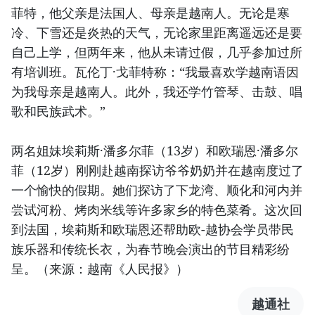
菲特，他父亲是法国人、母亲是越南人。无论是寒
冷、下雪还是炎热的天气，无论家里距离遥远还是要
自己上学，但两年来，他从未请过假，几乎参加过所
有培训班。瓦伦丁·戈菲特称：“我最喜欢学越南语因
为我母亲是越南人。此外，我还学竹管琴、击鼓、唱
歌和民族武术。”
两名姐妹埃莉斯·潘多尔菲（13岁）和欧瑞恩·潘多尔
菲（12岁）刚刚赴越南探访爷爷奶奶并在越南度过了
一个愉快的假期。她们探访了下龙湾、顺化和河内并
尝试河粉、烤肉米线等许多家乡的特色菜肴。这次回
到法国，埃莉斯和欧瑞恩还帮助欧-越协会学员带民
族乐器和传统长衣，为春节晚会演出的节目精彩纷
呈。（来源：越南《人民报》）
越通社