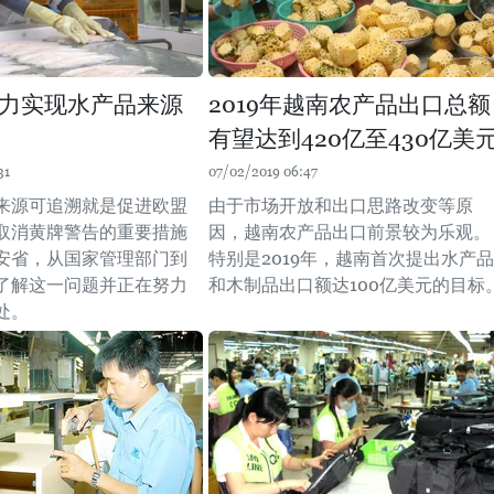
力实现水产品来源
2019年越南农产品出口总额
有望达到420亿至430亿美
31
07/02/2019 06:47
来源可追溯就是促进欧盟
由于市场开放和出口思路改变等原
取消黄牌警告的重要措施
因，越南农产品出口前景较为乐观。
安省，从国家管理部门到
特别是2019年，越南首次提出水产品
了解这一问题并正在努力
和木制品出口额达100亿美元的目标
处。