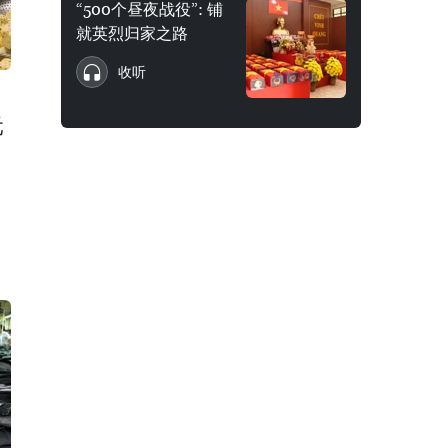
“500个昼夜战役”: 铺
就英烈归家之路
收听
元
。