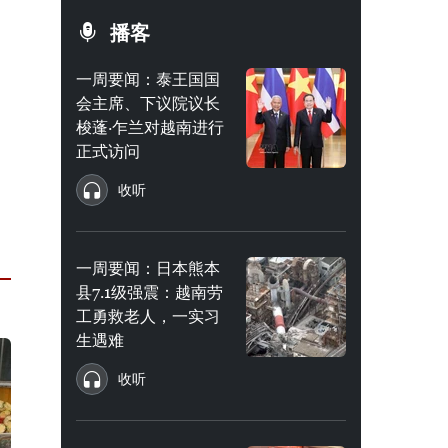
播客
一周要闻：泰王国国
会主席、下议院议长
梭蓬·乍兰对越南进行
正式访问
收听
一周要闻：日本熊本
县7.1级强震：越南劳
工勇救老人，一实习
生遇难
收听