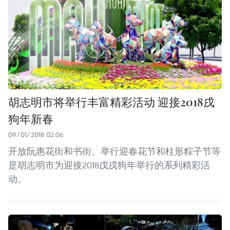
胡志明市将举行丰富精彩活动 迎接2018戌
狗年新春
09/01/2018 02:06
开放阮惠花街和书街、举行迎春花节和柱形粽子节等
是胡志明市为迎接2018戊戌狗年举行的系列精彩活
动。