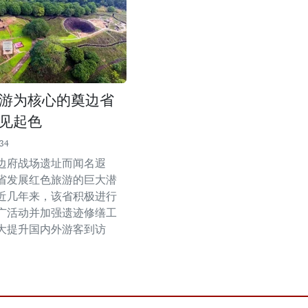
游为核心的奠边省
见起色
:34
边府战场遗址而闻名遐
省发展红色旅游的巨大潜
近几年来，该省积极进行
广活动并加强遗迹修缮工
大提升国内外游客到访