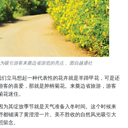
为吸引游客来奠边省游览的亮点 。图自越通社
我们立马想起一种代表性的花卉就是羊蹄甲花，可是还
游客的喜爱，那就是肿柄菊花。来奠边省旅游，游客
菊花迷住。
因为其绽放季节就是天气准备入冬时间。这个时候来
野都铺满了黄澄澄一片。美不胜收的自然风光吸引大
照留念。