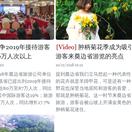
争2019年接待游客
肿柄菊花季成为吸
0万人次以上
游客来奠边省游览的亮点
:20
10/12/2018 01:12
018年奠边省旅游公司单位
提到奠边省我们立马想起一种代表性
该省已提出到2019年接待
的花卉就是羊蹄甲花，可是还有一种
达80万至87万人次，同比
野花也深受当地居民和游客的喜爱，
其中国际游客达19%；旅游
那就是肿柄菊花。这一时节来奠边省
0万人次，同比增长17.7%
旅游，游客会被山坡上开满金黄色的
肿柄菊花迷住。