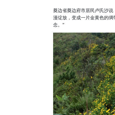
奠边省奠边府市居民卢氏沙说：
漫绽放，变成一片金黄色的绸
念。”