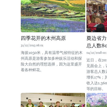
四季花开的木州高原
奠边省力
总人数8
31/12/2015 06:01
海拔1050米，具有温带气候特征的木
04/12/2018 02
州高原是游客参加多种娱乐活动和探
近日，在2
险大自然的理想选择，因为这里盛开
见面会上，
着各种鲜花。
游客总人数
增长17%；
收入达1.36
等的目标。