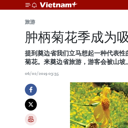
旅游
肿柄菊花季成为
提到奠边省我们立马想起一种代表性
菊花。来奠边省旅游，游客会被山坡
06/02/2019 03:35