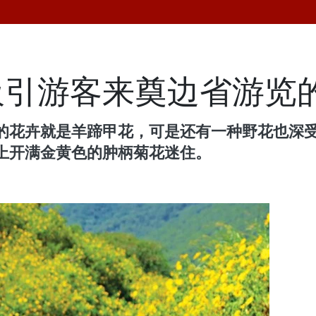
吸引游客来奠边省游览
的花卉就是羊蹄甲花，可是还有一种野花也深
上开满金黄色的肿柄菊花迷住。