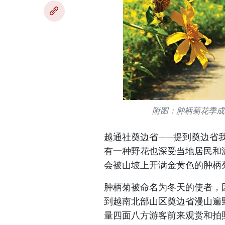
附图：肿柄菊花季成
越通社奠边省——提到奠边省
有一种野花也深受当地居民和
会被山坡上开满金黄色的肿柄
肿柄菊被命名为冬天的使者，
到越南北部山区奠边省漫山遍
量四面八方游客前来观赏和拍