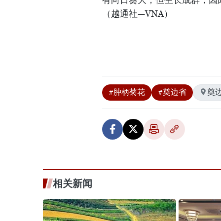
（越通社—VNA）
#肿柄菊花
#奠边省
奠
相关新闻