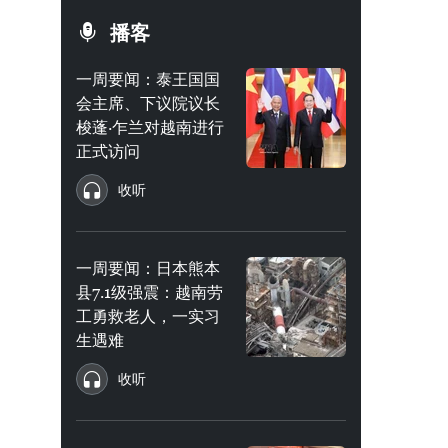
播客
一周要闻：泰王国国
会主席、下议院议长
梭蓬·乍兰对越南进行
正式访问
收听
一周要闻：日本熊本
县7.1级强震：越南劳
工勇救老人，一实习
生遇难
收听