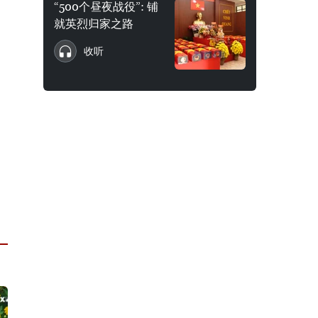
“500个昼夜战役”: 铺
就英烈归家之路
收听