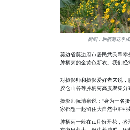
附图：肿柄菊花季成
奠边省奠边府市居民武氏翠幸
肿柄菊的金黄色新衣。我们经
对摄影师和摄影爱好者来说，
胶仑山谷等肿柄菊高度聚集分
摄影师阮清泉说：“身为一名
家都想一起留住大自然中肿柄
肿柄菊一般在11月份开花，盛
有向日葵大，但生长成群，因