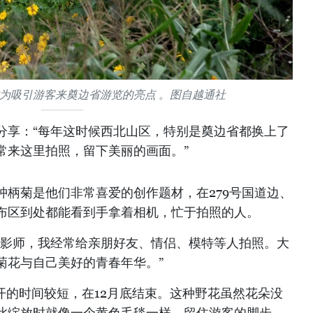
为吸引游客来奠边省游览的亮点 。图自越通社
分享：“每年这时候西北山区，特别是奠边省都换上了
常来这里拍照，留下美丽的画面。”
肿柄菊是他们非常喜爱的创作题材，在279号国道边、
布区到处都能看到手拿着相机，忙于拍照的人。
摄影师，我经常给亲朋好友、情侣、模特等人拍照。大
菊花与自己美好的青春年华。”
开的时间较短，在12月底结束。这种野花虽然花朵没
此绽放时就像一个黄色毛毯一样，留住游客的脚步。