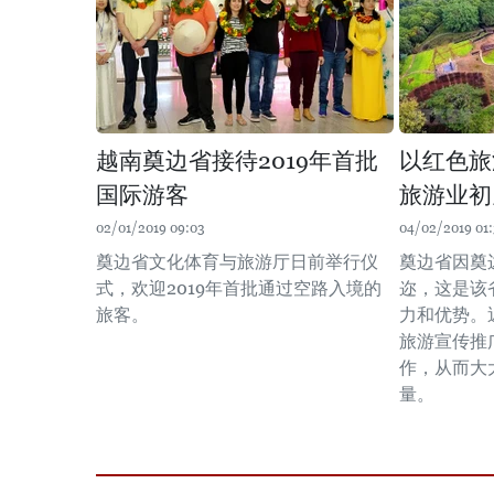
越南奠边省接待2019年首批
以红色旅
国际游客
旅游业初
02/01/2019 09:03
04/02/2019 01
奠边省文化体育与旅游厅日前举行仪
奠边省因奠
式，欢迎2019年首批通过空路入境的
迩，这是该
旅客。
力和优势。
旅游宣传推
作，从而大
量。