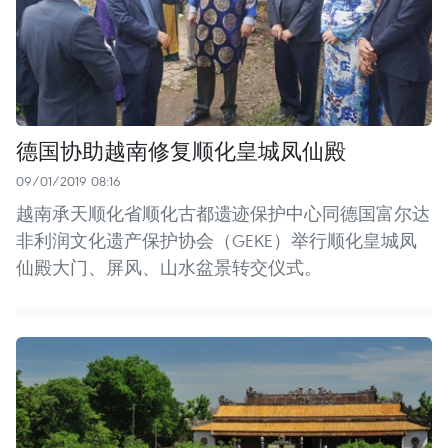
德国协助越南修复顺化皇城凤仙殿
09/01/2019 08:16
越南承天顺化省顺化古都遗迹保护中心同德国富尔达
非利润文化遗产保护协会（GEKE）举行顺化皇城凤
仙殿大门、屏风、山水盆景转交仪式。