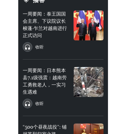
播客
一周要闻：泰王国国
会主席、下议院议长
梭蓬·乍兰对越南进行
正式访问
收听
一周要闻：日本熊本
县7.1级强震：越南劳
工勇救老人，一实习
生遇难
收听
“500个昼夜战役”: 铺