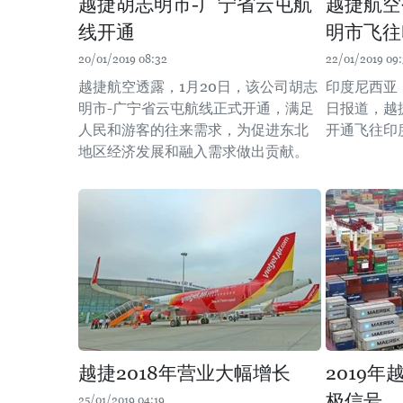
越捷胡志明市-广宁省云屯航
越捷航空
线开通
明市飞往
20/01/2019 08:32
22/01/2019 09
越捷航空透露，1月20日，该公司胡志
印度尼西亚《
明市-广宁省云屯航线正式开通，满足
日报道，越
人民和游客的往来需求，为促进东北
开通飞往印
地区经济发展和融入需求做出贡献。
越捷2018年营业大幅增长
2019
极信号
25/01/2019 04:19