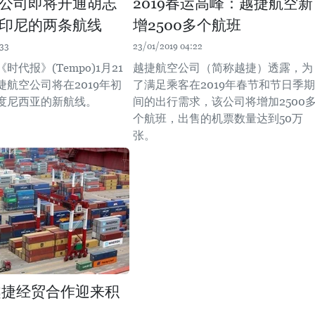
公司即将开通胡志
2019春运高峰：越捷航空新
印尼的两条航线
增2500多个航班
:33
23/01/2019 04:22
时代报》(Tempo)1月21
越捷航空公司（简称越捷）透露，为
捷航空公司将在2019年初
了满足乘客在2019年春节和节日季期
度尼西亚的新航线。
间的出行需求，该公司将增加2500
个航班，出售的机票数量达到50万
张。
年越捷经贸合作迎来积