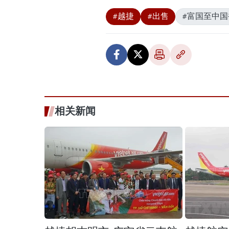
#越捷
#出售
#富国至中
相关新闻