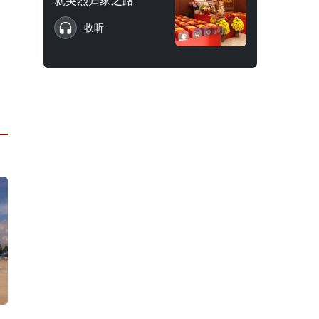
就英烈归家之路
收听