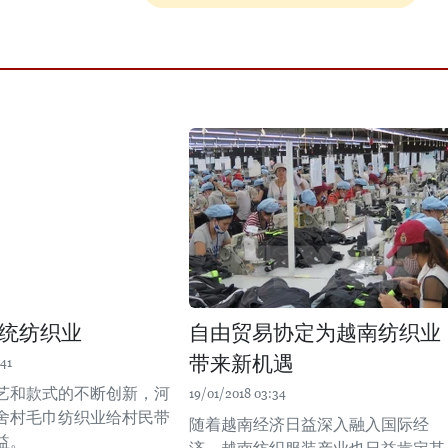
统纺织业
自由贸易协定为越南纺织业
带来新机遇
41
艺和款式的不断创新，河
19/01/2018 03:34
舍村毛巾纺织业给村民带
随着越南经济日益深入融入国际经
益。