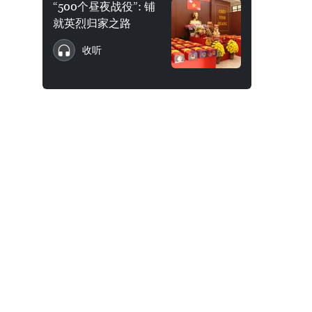
“500个昼夜战役”: 铺
就英烈归家之路
收听