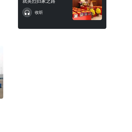
就英烈归家之路
收听