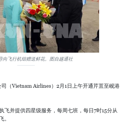
导向飞行机组赠送鲜花。图自越通社
ietnam Airlines）2月1日上午开通芹苴至岘港
1执飞并提供四星级服务，每周七班，每日7时15分从
起飞。