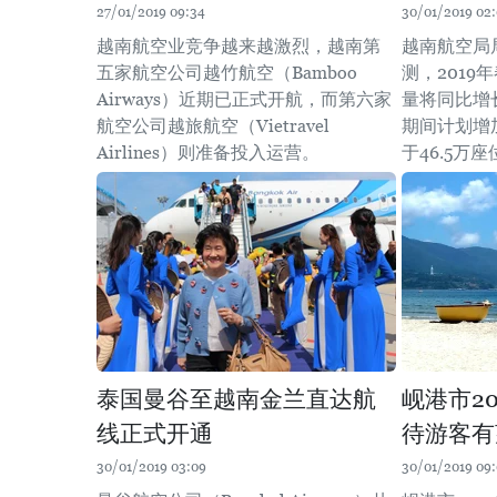
27/01/2019 09:34
30/01/2019 02
越南航空业竞争越来越激烈，越南第
越南航空局
五家航空公司越竹航空（Bamboo
测，201
Airways）近期已正式开航，而第六家
量将同比增
航空公司越旅航空（Vietravel
期间计划增
Airlines）则准备投入运营。
于46.5万
泰国曼谷至越南金兰直达航
岘港市2
线正式开通
待游客有
30/01/2019 03:09
30/01/2019 09: