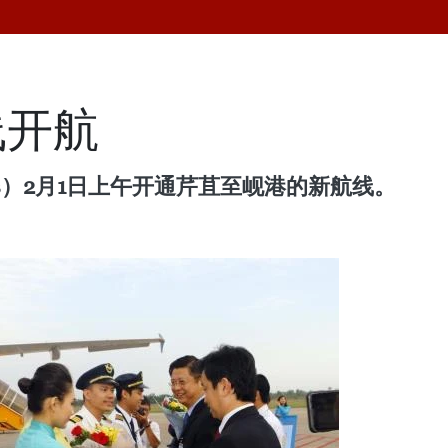
线开航
lines）2月1日上午开通芹苴至岘港的新航线。