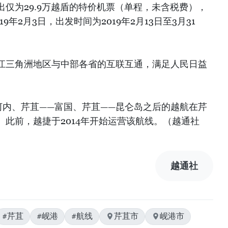
仅为29.9万越盾的特价机票（单程，未含税费），
19年2月3日，出发时间为2019年2月13日至3月31
江三角洲地区与中部各省的互联互通，满足人民日益
河内、芹苴——富国、芹苴——昆仑岛之后的越航在芹
此前，越捷于2014年开始运营该航线。（越通社
越通社
#芹苴
#岘港
#航线
芹苴市
岘港市