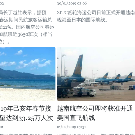
:02
30/01/2019 03:06
局长丁越胜表示，据预
SITC货轮海运公司日前正式开通越南
9年春运期间民航旅客运输总
岘港至日本的国际航线。
长11%。国内航空公司春运
加航班近3650班次（相当
座位）。
019年己亥年春节接
越南航空公司即将获准开通
望达到33.25万人次
美国直飞航线
01
01/02/2019 07:32