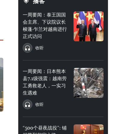
播客
一周要闻：泰王国国
会主席、下议院议长
梭蓬·乍兰对越南进行
正式访问
收听
一周要闻：日本熊本
县7.1级强震：越南劳
工勇救老人，一实习
生遇难
收听
“500个昼夜战役”: 铺