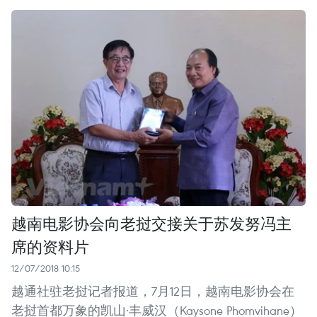
越南电影协会向老挝交接关于苏发努冯主
席的资料片
12/07/2018 10:15
越通社驻老挝记者报道，7月12日，越南电影协会在
老挝首都万象的凯山·丰威汉（Kaysone Phomvihane）