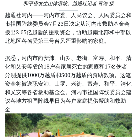
和平省发生山体滑坡。越通社记者 青海 摄
越通社河内——河内市委、人民议会、人民委员会和
市祖国阵线委员会7月23日决定从河内市救助基金会
拨出2.65亿越盾的援助资金，协助越南北部和中部以
北地区各省受第三号台风严重影响的家庭。
据悉，河内市向安沛、山罗、老街、富寿、和平、清
化和乂安等省的18户有家属死亡的家庭和17名伤者
分别提供1000万越盾和500万越盾的资助款项。这笔
资金将被送职安沛、山罗、老街、富寿、和平、清化
和乂安等各省救助基金会。河内市祖国阵线委员会建
议各地方祖国阵线早日为各户家庭提供帮助和救助
金。