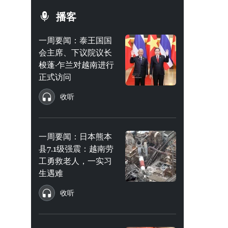
播客
一周要闻：泰王国国
会主席、下议院议长
梭蓬·乍兰对越南进行
正式访问
收听
一周要闻：日本熊本
县7.1级强震：越南劳
工勇救老人，一实习
生遇难
收听