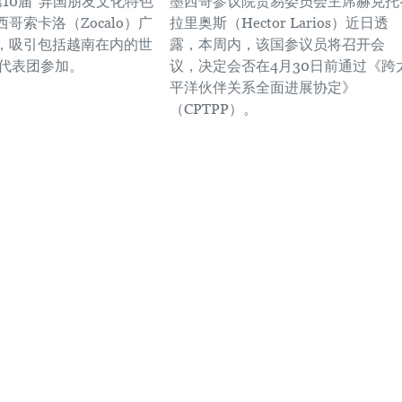
第10届“异国朋友文化特色”
墨西哥参议院贸易委员会主席赫克托
哥索卡洛（Zocalo）广
拉里奥斯（Hector Larios）近日透
，吸引包括越南在内的世
露，本周内，该国参议员将召开会
家代表团参加。
议，决定会否在4月30日前通过《跨
平洋伙伴关系全面进展协定》
（CPTPP）。