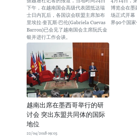
据越通社记者的报道，当地时间24日
4月14日，
下午，在越南国会高级代表团抵达瑞
博览会在墨西
士日内瓦后，各国议会联盟主席加布
场正式开幕
里埃拉·奎瓦斯·巴伦(Gabriela Cuevas
界90个国
Barron)已会见了越南国会主席阮氏金
银并进行工作会谈。
越南出席在墨西哥举行的研
讨会 突出东盟共同体的国际
地位
22/04/2018 09:05