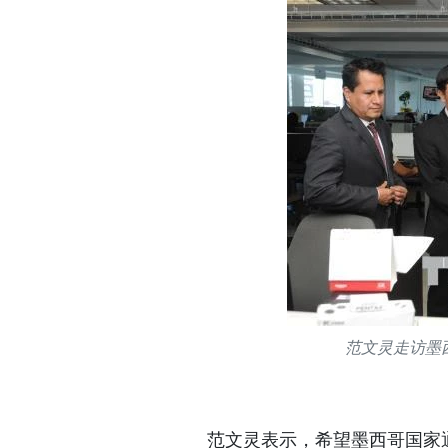
范文灵走访墨
范文灵表示，希望墨西哥国家