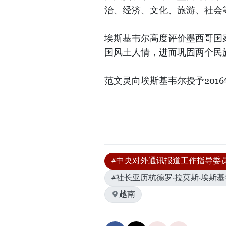
治、经济、文化、旅游、社会
埃斯基韦尔高度评价墨西哥国
国风土人情，进而巩固两个民
范文灵向埃斯基韦尔授予201
#中央对外通讯报道工作指导委
#社长亚历杭德罗·拉莫斯·埃斯
越南