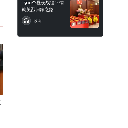
“500个昼夜战役”: 铺
就英烈归家之路
收听
过