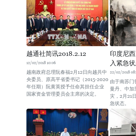
越通社简讯2018.2.12
印度尼西
入紧急状
12/02/2018 10:06
越南政府总理阮春福2月12日向越共中
22/02/2018 08
央委员、原高平省委书记（2015-2020
由于南苏门
年任期）阮黄英授予任命其担任企业
曼丹、中加
国家资金管理委员会主席的决定。
灾，2月2
急状态。