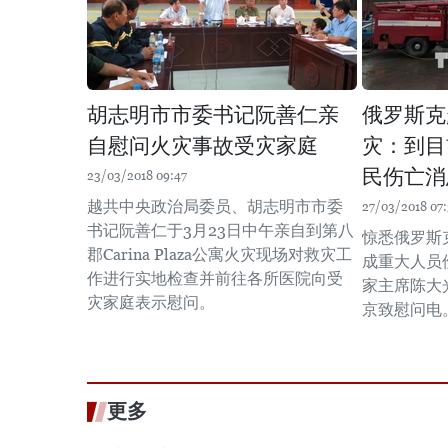
胡志明市市委书记阮善仁亲
俄罗斯克
自慰问火灾事故受灾家庭
灾：到目
民伤亡消
23/03/2018 09:47
越共中央政治局委员、胡志明市市委
27/03/2018 07
书记阮善仁于3月23日中午亲自到第八
惊悉俄罗斯
郡Carina Plaza公寓火灾现场对救灾工
成重大人员
作进行实地检查并前往各所医院向受
家主席陈大
灾家庭表示慰问。
京致慰问电
更多