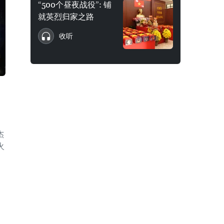
“500个昼夜战役”: 铺
就英烈归家之路
收听
杰
火