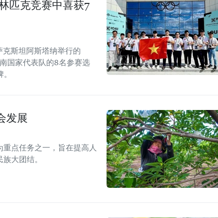
奥林匹克竞赛中喜获7
哈萨克斯坦阿斯塔纳举行的
越南国家代表队的8名参赛选
牌。
会发展
为重点任务之一，旨在提高人
民族大团结。