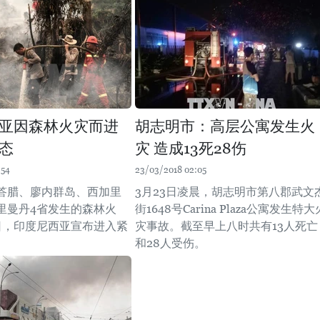
亚因森林火灾而进
胡志明市：高层公寓发生火
态
灾 造成13死28伤
:54
23/03/2018 02:05
答腊、廖内群岛、西加里
3月23日凌晨，胡志明市第八郡武文
里曼丹4省发生的森林火
街1648号Carina Plaza公寓发生特大
1日，印度尼西亚宣布进入紧
灾事故。截至早上八时共有13人死亡
和28人受伤。