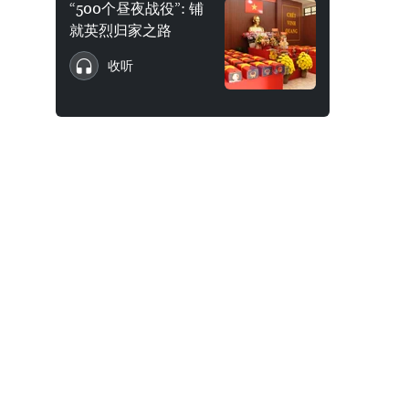
“500个昼夜战役”: 铺
就英烈归家之路
收听