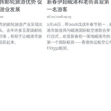
挥邮轮旅游优势 促
新春伊始岘港和老街喜迎第
游业发展
一名游客
:00
16/02/2018 09:05
港市的邮轮旅游产业呈现出
2月16日，即2018戊戌年春节初一，
头。去年许多五星级邮轮
港市旅游局与岘港国际航空港联合举
沙港，有助于让岘港市旅
行仪式，欢迎新春初一落地岘港市的
活跃起来。
第一个国际航班——香港快运航空公
UO552航班。