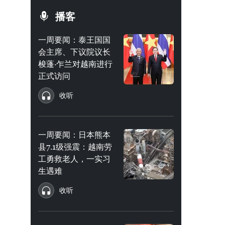
播客
一周要闻：泰王国国
会主席、下议院议长
梭蓬·乍兰对越南进行
正式访问
收听
一周要闻：日本熊本
县7.1级强震：越南劳
工勇救老人，一实习
生遇难
收听