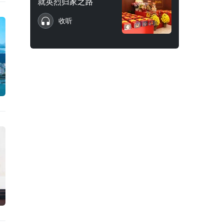
就英烈归家之路
收听