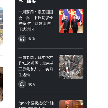
播客
一周要闻：泰王国国
会主席、下议院议长
梭蓬·乍兰对越南进行
正式访问
收听
一周要闻：日本熊本
县7.1级强震：越南劳
工勇救老人，一实习
生遇难
收听
“500个昼夜战役”: 铺