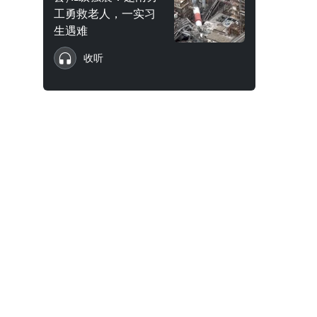
工勇救老人，一实习
生遇难
收听