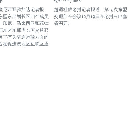
41
19/12/2013 10:18
度尼西亚雅加达记者报
越通社驻老挝记者报道，第19次东盟
东盟东部增长区四个成员
交通部长会议12月19日在老挝占巴塞
、印尼、马来西亚和菲律
省召开。
届东盟东部增长区交通部
署了有关交通运输方面的
旨在促进该地区互联互通
。