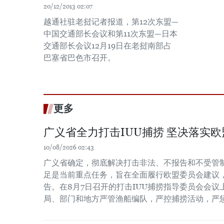
20/12/2013 02:07
越通社驻老挝记者报道，第12次东盟—
中国交通部长会议和第11次东盟—日本
交通部长会议12月19日在老挝南部占
巴塞省巴色市召开。
更多
广义省全力打击IUU捕捞 坚决落实
10/08/2026 02:43
广义省确定，彻底解决打击非法、不报告和不受管制
足是当前重点任务，旨在全面履行欧盟委员会建议，
告。在8月7日召开的打击IUU捕捞指导委员会会
局、部门和地方严管渔船编队，严控捕捞活动，严