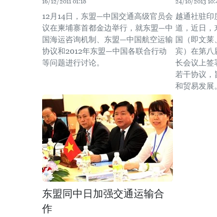
16/12/2011 01:18
24/10/2013 10:
12月14日，东盟—中国交通高级官员会
越通社驻印
议在柬埔寨首都金边举行，就东盟—中
道，近日，
国海运咨询机制、东盟—中国航空运输
国（即文莱
协议和2012年东盟—中国各联合行动
宾）在第八
等问题进行讨论。
长会议上签
若干协议，
和贸易发展
东盟同中日加强交通运输合
作