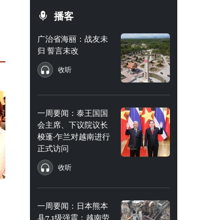
播客
广治省海丽：战友未
归 誓言未改
收听
一周要闻：泰王国国
会主席、下议院议长
梭蓬·乍兰对越南进行
正式访问
收听
一周要闻：日本熊本
县7.1级强震：越南劳