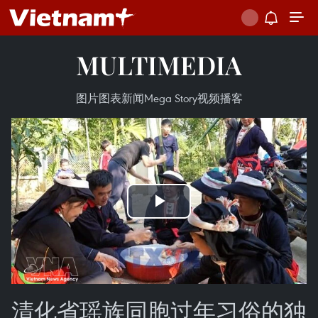
MULTIMEDIA
图片
图表新闻
Mega Story
视频
播客
Play
Video
清化省瑶族同胞过年习俗的独