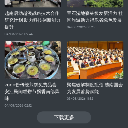
越南启动越澳战略技术合作
宝石湿地森林焕发新活力 社
研究计划 助力科技创新能力
区旅游助力得乐省绿色发展
提升
04/08/2026 03:23
04/08/2026 09:44
2000份传统煎饼免费品尝
聚焦破解制度瓶颈 越南国会
安江民间糕饼节飘香南部风
为发展蓄势赋能
味
03/08/2026 11:32
04/08/2026 02:12
下载更多