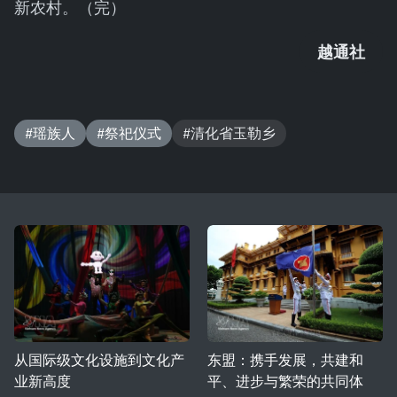
新农村。（完）
越通社
#瑶族人
#祭祀仪式
#清化省玉勒乡
从国际级文化设施到文化产
东盟：携手发展，共建和
业新高度
平、进步与繁荣的共同体