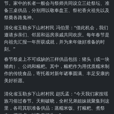
节。家中的长者一般会与祭师共同设立三处祭坛、准
备三桌供品，分别用以敬奉盘王、祭祀香火祖先以及
祭奠各路鬼神。
清化省玉勒乡下山村村民 冯伯景：“借此机会，我们
邀请乡亲们、邻居和远房亲戚共同欢庆。每年春节是
向祖先汇报一年所获成就，并为来年做好准备的时
刻。”
春节祭桌上不可或缺的三样供品包括：猪头（或一块
猪肉）、公鸡和糍粑。其中，糍粑作为用优质糯米制
作的传统食品，寄托着对新年诸事圆满、丰足安康的
美好祈愿。
清化省玉勒乡下山村村民 赵氏孟：“今天我们家按瑶
族习俗过春节。天刚破晓，全村兄弟姐妹就聚集到这
里，各司其职准备供品：蒸糯米饭、打糍粑、煮祭