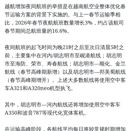
越航增加夜间航班的举措是在越南航空业整体优化春
节运输方案的背景下实施的。与上一春节运输季相
比，2026年春节夜航航班数量增长3%，约占该航司
春节期间总航班量的16.6%。
夜间航班的起飞时间为晚21时之后至次日清晨5时之
前，主要集中在河内/胡志明市至岘港航线；胡志明
市至海防、荣市、寿春航线；胡志明市—顺化、金兰
航线（春节高峰期新增）以及胡志明市—邦美蜀航线
（春节高峰期增开）。上述大多数航线将使用空中客
车A321和A320neo机型执飞。
其中，胡志明市—河内航线还将增加使用空中客车
A350和波音787等现代化宽体客机。
在运输高峰阶段，各航线平均每日将较常规时期增加