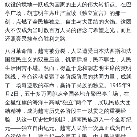
奴役的境地一跃成为国家的主人的伟大转折点。在巴
亭广场，胡志明主席庄严宣读《独立宣言》的那一
刻，点燃了全民族独立、自主与大团结的火焰。这团
火不仅成为当时数百万人民的信念与希望之光，而且
还照亮民族革命胜利之路。
八月革命前，越南被分裂，人民遭受日本法西斯和法
国殖民主义的双重压迫，饥荒肆虐，民不聊生，人民
生活困苦不堪。然而，得益于党和胡志明主席的英明
路线，革命运动凝聚了各阶级阶层的共同力量，成就
了一场奇迹般的革命，赢得了民族的独立。1945年9
月2日，五十多万同胞从全国各地齐聚巴亭广场，在
金星红旗的海洋中高喊“独立”两个字，展现民族大团
结精神，成为越南历史各阶段中一以贯之的重要经
验。从这一历史性时刻起，越南民族迈入一个全新纪
元——独立自由纪元。越南人民第一次真正成为自己
命运的主人，建立起一个属于人民、由人民当家做