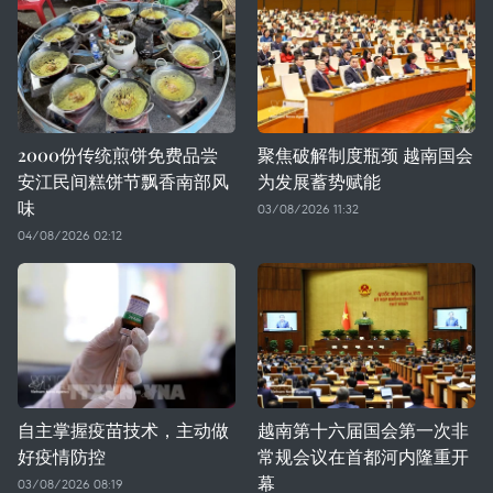
2000份传统煎饼免费品尝
聚焦破解制度瓶颈 越南国会
安江民间糕饼节飘香南部风
为发展蓄势赋能
味
03/08/2026 11:32
04/08/2026 02:12
自主掌握疫苗技术，主动做
越南第十六届国会第一次非
好疫情防控
常规会议在首都河内隆重开
幕
03/08/2026 08:19