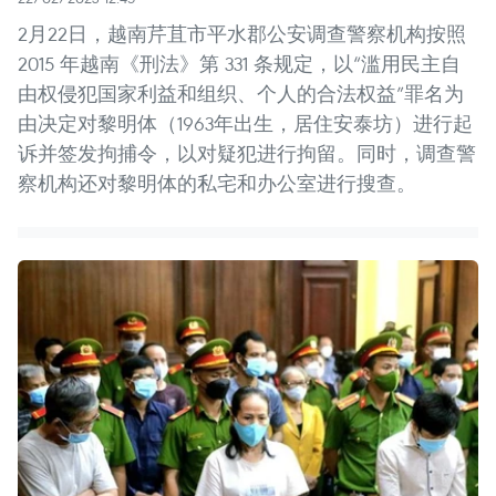
2月22日，越南芹苴市平水郡公安调查警察机构按照
2015 年越南《刑法》第 331 条规定，以“滥用民主自
由权侵犯国家利益和组织、个人的合法权益”罪名为
由决定对黎明体（1963年出生，居住安泰坊）进行起
诉并签发拘捕令，以对疑犯进行拘留。同时，调查警
察机构还对黎明体的私宅和办公室进行搜查。