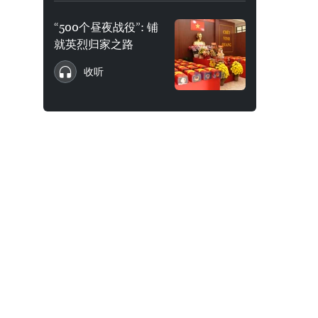
“500个昼夜战役”: 铺
就英烈归家之路
收听