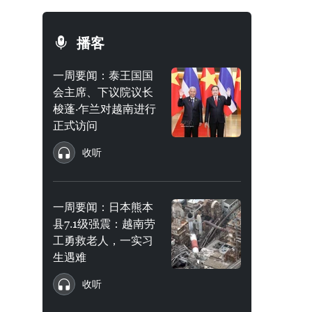
播客
一周要闻：泰王国国
会主席、下议院议长
梭蓬·乍兰对越南进行
正式访问
收听
一周要闻：日本熊本
县7.1级强震：越南劳
工勇救老人，一实习
生遇难
收听