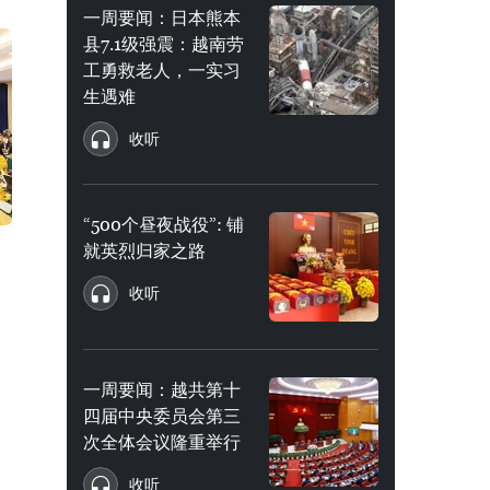
一周要闻：日本熊本
县7.1级强震：越南劳
工勇救老人，一实习
生遇难
收听
“500个昼夜战役”: 铺
就英烈归家之路
收听
一周要闻：越共第十
四届中央委员会第三
次全体会议隆重举行
收听