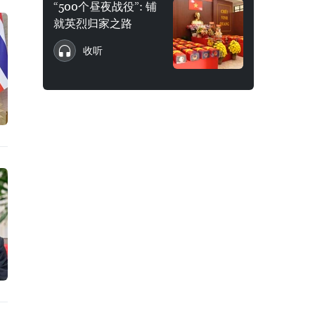
“500个昼夜战役”: 铺
就英烈归家之路
收听