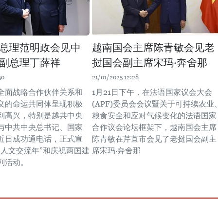
总理范明政会见中
越南国会主席陈青敏会见老
副总理丁薛祥
挝国会副主席宋玛·奔舍那
50
21/01/2025 12:28
全面战略合作伙伴关系和
1月21日下午，在法语国家议会大会
义的命运共同体呈现积极
(APF)委员会会议暨关于可持续农业
到高兴，特别是越共中央
粮食安全和应对气候变化的法语国家
与中共中央总书记、国家
合作议会论坛框架下，越南国会主席
近日成功通电话，正式宣
陈青敏在芹苴市会见了老挝国会副主
中人文交流年”和庆祝两国建
席宋玛·奔舍那
系列活动。