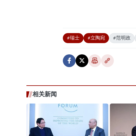
#瑞士
#立陶宛
#范明政
相关新闻