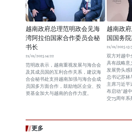
越南政府总理范明政会见海
越南政府
湾阿拉伯国家合作委员会秘
国国务院
书长
21/01/2025 13:
双方对越中
21/01/2025 14:22
具有战略意
范明政表示，越南重视发展与海合会
发展势头感
及其成员国的互利合作关系，建议海
总书记苏林
合会秘书处支持越南加强与海合会成
主席习近平
员国多方面合作，鼓励地区企业、投
布启动“越
资基金加大与越南的合作力度。
交75周年
更多