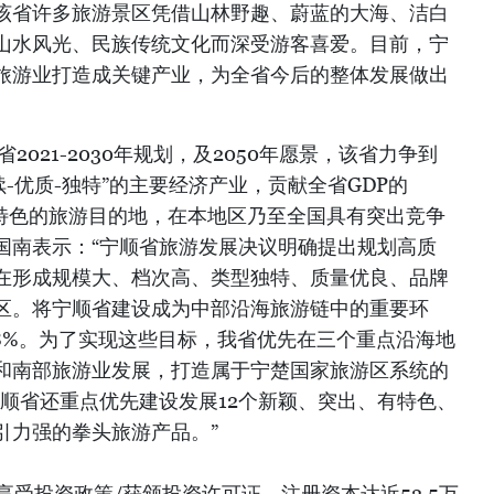
该省许多旅游景区凭借山林野趣、蔚蓝的大海、洁白
山水风光、民族传统文化而深受游客喜爱。目前，宁
旅游业打造成关键产业，为全省今后的整体发展做出
2021-2030年规划，及2050年愿景，该省力争到
续-优质-独特”的主要经济产业，贡献全省GDP的
具特色的旅游目的地，在本地区乃至全国具有突出竞争
国南表示：“宁顺省旅游发展决议明确提出规划高质
在形成规模大、档次高、类型独特、质量优良、品牌
区。将宁顺省建设成为中部沿海旅游链中的重要环
8%。为了实现这些目标，我省优先在三个重点沿海地
和南部旅游业发展，打造属于宁楚国家旅游区系统的
宁顺省还重点优先建设发展12个新颖、突出、有特色、
引力强的拳头旅游产品。”
享受投资政策/获颁投资许可证，注册资本达近52.5万