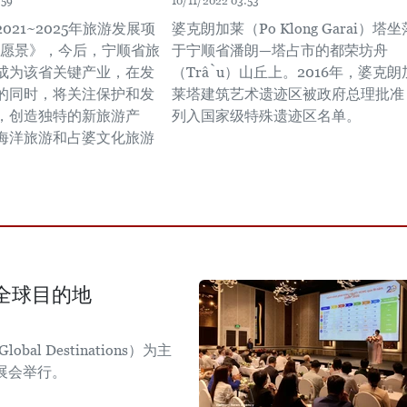
:59
10/11/2022 03:53
021~2025年旅游发展项
婆克朗加莱（Po Klong Garai）塔坐
0年愿景》，今后，宁顺省旅
于宁顺省潘朗—塔占市的都荣坊舟
成为该省关键产业，在发
（Trầu）山丘上。2016年，婆克朗
的同时，将关注保护和发
莱塔建筑艺术遗迹区被政府总理批准
，创造独特的新旅游产
列入国家级特殊遗迹区名单。
海洋旅游和占婆文化旅游
全球目的地
obal Destinations）为主
日展会举行。