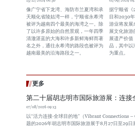
15/12/2024 06:56
01/09/2024 04
像广宁省下龙湾、海防市兰夏湾和承
据宁顺省《2
天顺化省陵姑湾一样，宁顺省永希湾
目和203
被评为越南四个最美的海湾之一。除
游业将发展
了以许多原始的自然景观，一年四季
展文化旅游
清澈湛蓝的大海和许多新鲜海鲜而著
展遗产价值
名之外，通往永希湾的路段也被评为
品，其中以
越南最美的沿海路段之一。
为重点。
更多
第二十届胡志明市国际旅游展：连接
07/08/2026 09:13
以“活力连接·全球目的地”（Vibrant Connections – Gl
题的2026年胡志明市国际旅游展于8月27日至29