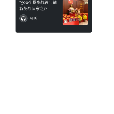
“500个昼夜战役”: 铺
就英烈归家之路
收听