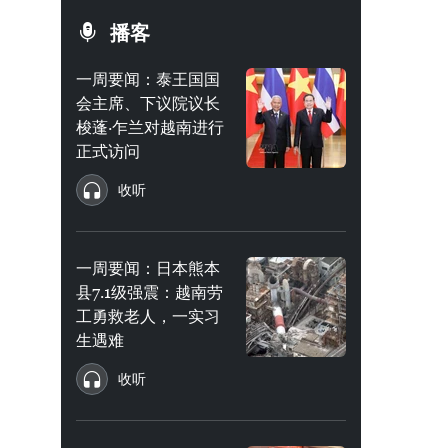
播客
一周要闻：泰王国国
会主席、下议院议长
梭蓬·乍兰对越南进行
正式访问
收听
一周要闻：日本熊本
县7.1级强震：越南劳
工勇救老人，一实习
生遇难
收听