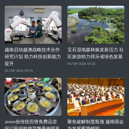
越南启动越澳战略技术合作
宝石湿地森林焕发新活力 社
研究计划 助力科技创新能力
区旅游助力得乐省绿色发展
提升
04/08/2026 03:23
04/08/2026 09:44
2000份传统煎饼免费品尝
聚焦破解制度瓶颈 越南国会
安江民间糕饼节飘香南部风
为发展蓄势赋能