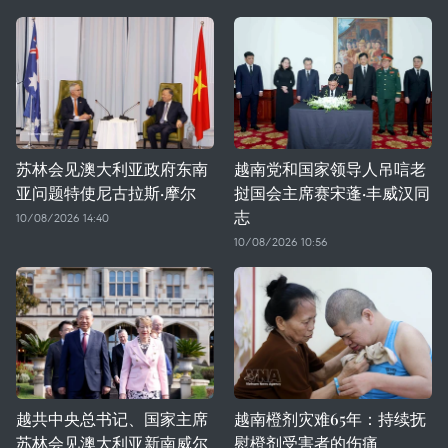
苏林会见澳大利亚政府东南
越南党和国家领导人吊唁老
亚问题特使尼古拉斯·摩尔
挝国会主席赛宋蓬·丰威汉同
志
10/08/2026 14:40
10/08/2026 10:56
越共中央总书记、国家主席
越南橙剂灾难65年：持续抚
苏林会见澳大利亚新南威尔
慰橙剂受害者的伤痛