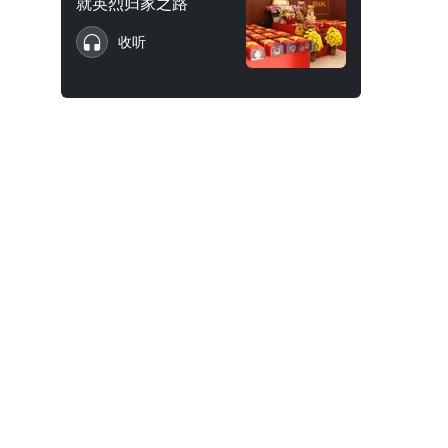
就英烈归家之路
收听