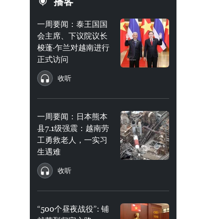
播客
一周要闻：泰王国国
会主席、下议院议长
梭蓬·乍兰对越南进行
正式访问
收听
一周要闻：日本熊本
县7.1级强震：越南劳
工勇救老人，一实习
生遇难
收听
“500个昼夜战役”: 铺