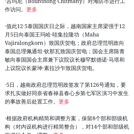
·吉玛尼（Bounthong Chitmany）对海防市进行工
作访问。
更多
·值此12·5泰国国庆日之际，越南国家主席梁强于12
月5日向泰国王玛哈·哇集拉隆功（Maha
Vajiralongkorn）致国庆贺电；政府总理范明政向
泰国总理佩通坦·钦那瓦致国庆贺电；国会主席陈青
敏向泰国国会主席兼下议院议长穆罕默德诺·马塔和
上议院议长蒙坤·素拉沙乍致国庆贺电。
·5日，越南政府总理范明政签发了第126号通知，要
求扎实做好同奈省春禄县春心乡第七军区演习中发生
的事故善后处置工作。
更多
·根据政府机构精简和调整方案，保留8个部和部级机
构（对内设机构进行精简整合），对14个部和部级机