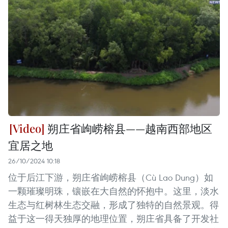
朔庄省岣崂榕县——越南西部地区
宜居之地
26/10/2024 10:18
位于后江下游，朔庄省岣崂榕县（Cù Lao Dung）如
一颗璀璨明珠，镶嵌在大自然的怀抱中。这里，淡水
生态与红树林生态交融，形成了独特的自然景观。得
益于这一得天独厚的地理位置，朔庄省具备了开发社