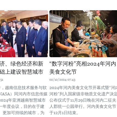
济、绿色经济和新
“数字河粉”亮相2024年河内
础上建设智慧城市
美食文化节
51
02/12/2024 07:43
上午，越南信息技术服务与软
2024年河内美食文化节开幕式暨“河
NASA）同河内市信息传媒
河粉”列入国家级非物质文化遗产决
2024年亚洲越南智慧城市
公布仪式于11月29日晚在河内二征夫
一年度会议，目的在于建
人郡统一公园举行。河内美食文化节
、更加可持续的城市，为
于12月1日结束。