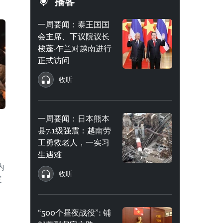
播客
一周要闻：泰王国国
会主席、下议院议长
梭蓬·乍兰对越南进行
正式访问
收听
一周要闻：日本熊本
县7.1级强震：越南劳
工勇救老人，一实习
生遇难
内
收听
定
“500个昼夜战役”: 铺