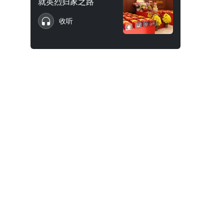
就英烈归家之路
收听