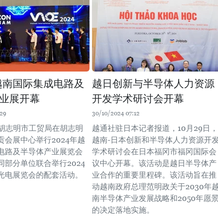
年越南国际集成电路及
越日创新与半导体人力资源
业展开幕
开发学术研讨会开幕
:29
30/10/2024 07:12
，胡志明市工贸局在胡志明
越通社驻日本记者报道，10月29日，
贡会展中心举行2024年越
越南-日本创新和半导体人力资源开
电路及半导体产业展览会
学术研讨会在日本福冈市福冈国际会
同部分单位联合举行2024
议中心开幕。该活动是越日半导体产
光电展览会的配套活动。
业合作的重要里程碑。该活动旨在推
动越南政府总理范明政关于2030年
南半导体产业发展战略和2050年愿
的决定落地实施。