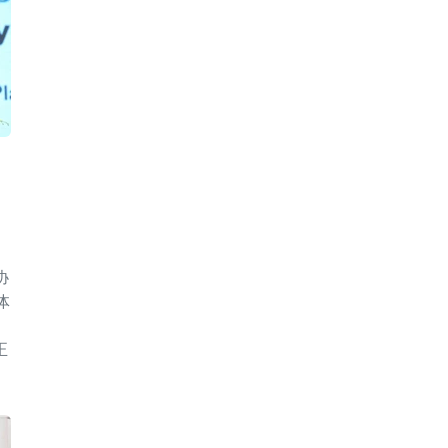
，
协
体
正