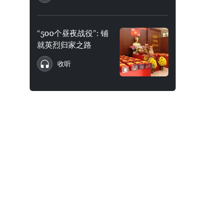
“500个昼夜战役”: 铺
就英烈归家之路
收听