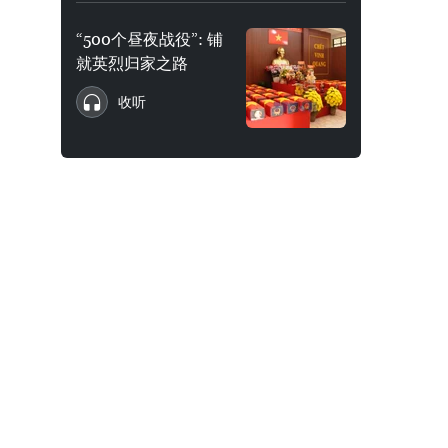
“500个昼夜战役”: 铺
就英烈归家之路
收听