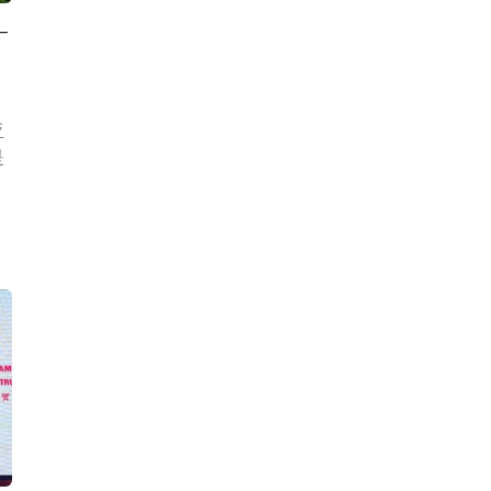
—
亚
是