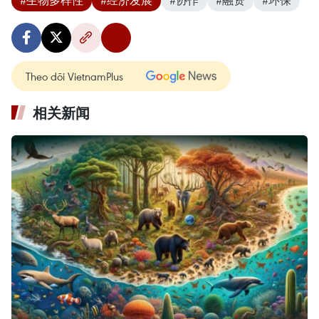
Theo dõi VietnamPlus
相关新闻