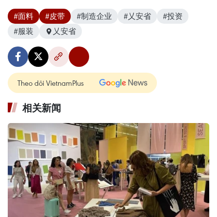
#面料
#皮带
#制造企业
#乂安省
#投资
#服装
乂安省
Theo dõi VietnamPlus
相关新闻