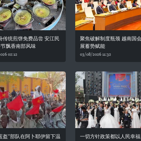
0份传统煎饼免费品尝 安江民
聚焦破解制度瓶颈 越南国
饼节飘香南部风味
展蓄势赋能
026 02:12
03/08/2026 11:32
蓝盔”部队在阿卜耶伊留下温
一切方针政策都以人民幸福