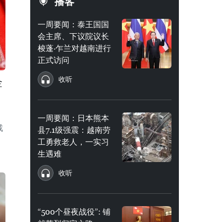
播客
一周要闻：泰王国国
会主席、下议院议长
梭蓬·乍兰对越南进行
正式访问
收听
金
一周要闻：日本熊本
戒
县7.1级强震：越南劳
工勇救老人，一实习
生遇难
收听
“500个昼夜战役”: 铺