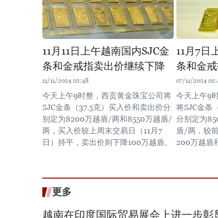
11月11日上午越南国内SJC金
11月7日
条和金戒指卖出价继续下降
条和金戒
11/11/2024 02:48
07/11/2024 02:
今天上午9时整，西贡黄金珠宝公司将
今天上午9
SJC金条（37.5克）买入价和卖出价分
将SJC金条
别定为8200万越盾/两和8550万越盾/
分别定为85
两，买入价较上周末交易日（11月7
盾/两，较
日）持平，卖出价则下降100万越盾。
200万越盾
更多
越南在印度国际贸易展会上进一步彰