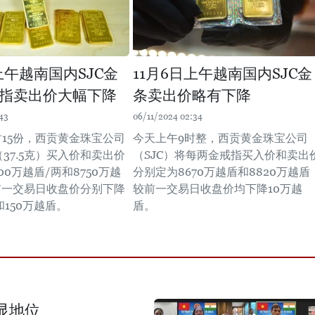
上午越南国内SJC金
11月6日上午越南国内SJC金
指卖出价大幅下降
条卖出价略有下降
43
06/11/2024 02:34
时15份，西贡黄金珠宝公司
今天上午9时整，西贡黄金珠宝公司
（37.5克）买入价和卖出价
（SJC）将每两金戒指买入价和卖出
00万越盾/两和8750万越
分别定为8670万越盾和8820万越盾
前一交易日收盘价分别下降
较前一交易日收盘价均下降10万越
和150万越盾。
盾。
显地位