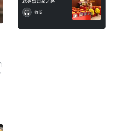
就英烈归家之路
收听
价
，