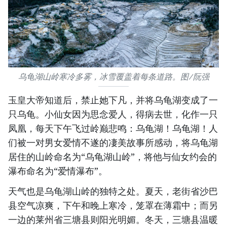
乌龟湖山岭寒冷多雾，冰雪覆盖着每条道路。图/阮强
玉皇大帝知道后，禁止她下凡，并将乌龟湖变成了一
只乌龟。小仙女因为思念爱人，得病去世，化作一只
凤凰，每天下午飞过岭巅悲鸣：乌龟湖！乌龟湖！人
们被一对男女爱情不遂的凄美故事所感动，将乌龟湖
居住的山岭命名为“乌龟湖山岭”，将他与仙女约会的
瀑布命名为“爱情瀑布”。
天气也是乌龟湖山岭的独特之处。夏天，老街省沙巴
县空气凉爽，下午和晚上寒冷，笼罩在薄霜中；而另
一边的莱州省三塘县则阳光明媚。冬天，三塘县温暖