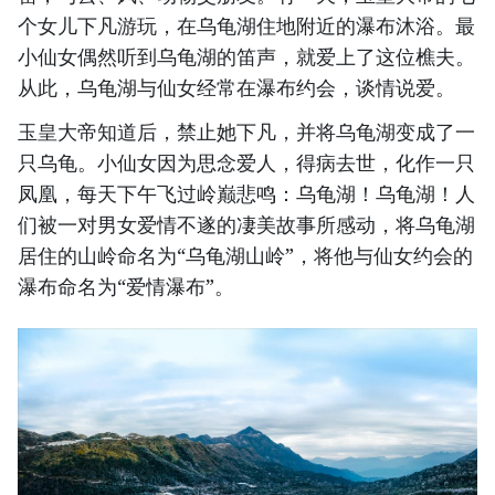
个女儿下凡游玩，在乌龟湖住地附近的瀑布沐浴。最
小仙女偶然听到乌龟湖的笛声，就爱上了这位樵夫。
从此，乌龟湖与仙女经常在瀑布约会，谈情说爱。
玉皇大帝知道后，禁止她下凡，并将乌龟湖变成了一
只乌龟。小仙女因为思念爱人，得病去世，化作一只
凤凰，每天下午飞过岭巅悲鸣：乌龟湖！乌龟湖！人
们被一对男女爱情不遂的凄美故事所感动，将乌龟湖
居住的山岭命名为“乌龟湖山岭”，将他与仙女约会的
瀑布命名为“爱情瀑布”。