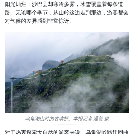
阳光灿烂；沙巴县却寒冷多雾，冰雪覆盖着每条道
路。无论哪个季节，从山岭这边走到那边，游客都会
对气候的差异感到非常惊讶。
乌龟湖山岭的玻璃桥。本报记者 通善 摄
对于热衷探索大自然的游客来说，乌龟湖岭路迂回曲