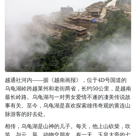
越通社河内——据《越南画报》，位于4D号国道的
乌龟湖岭跨越莱州和老街两省，长约50公里，是越南
最长岭路。乌龟湖与一对男女爱情不遂的凄美传说故
事有关。至今，乌龟湖是喜欢探索雄伟奇观的黄连山
脉游客的好去处。
相传，乌龟湖是山神的儿子。每天，他上山砍柴，吹
笛，与云、风、动物交朋友。有一天，玉皇大帝的七