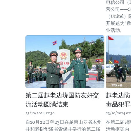
电信公司（Lao
营公司——Sta
（Unite
开展题为“
业活动。
第二届越老边境国防友好交
越老边防
流活动圆满结束
毒品犯罪
23/10/2024 12:30
23/10/2024 02
自10月22日至23日在越南山罗省木州
在第二届越
县和老挝华潘省索保县举行的第二届
活动框架内