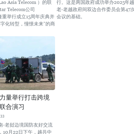
 Asia Telecom ）的联
行。这是两国政府成功举办2025年
r Telecom公司
老-老越政府间双边合作委员会第47
l）隆重举行成立15周年庆典并
会议的基础。
数字化转型，憧憬未来”的商
力量举行打击跨境
联合演习
:33
南-老挝边境国防友好交流
，10月22日下午，越共中