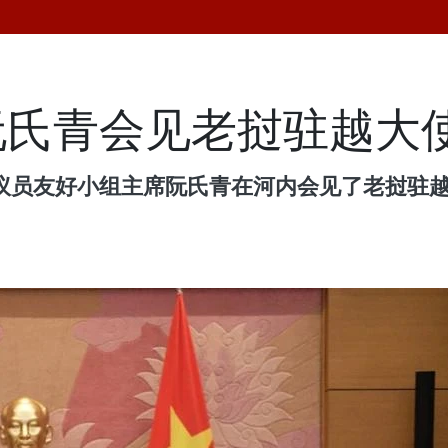
阮氏青会见老挝驻越大
挝议员友好小组主席阮氏青在河内会见了老挝驻