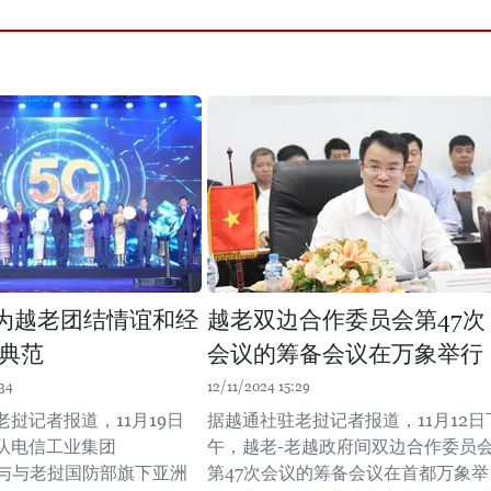
l成为越老团结情谊和经
越老双边合作委员会第47次
典范
会议的筹备会议在万象举行
34
12/11/2024 15:29
挝记者报道，11月19日
据越通社驻老挝记者报道，11月12日
队电信工业集团
午，越老-老越政府间双边合作委员
el）与与老挝国防部旗下亚洲
第47次会议的筹备会议在首都万象举