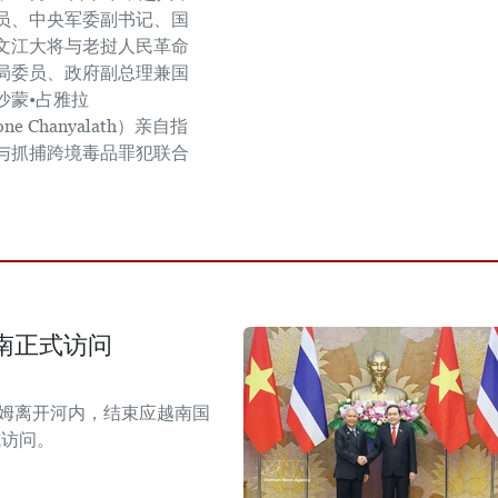
员、中央军委副书记、国
文江大将与老挝人民革命
局委员、政府副总理兼国
沙蒙•占雅拉
one Chanyalath）亲自指
与抓捕跨境毒品罪犯联合
南正式访问
拉姆离开河内，结束应越南国
式访问。