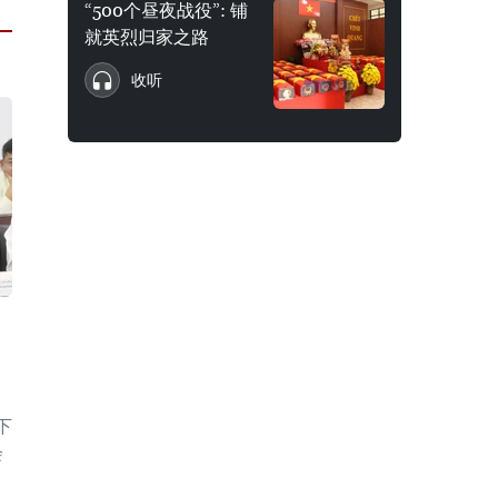
“500个昼夜战役”: 铺
就英烈归家之路
收听
下
会