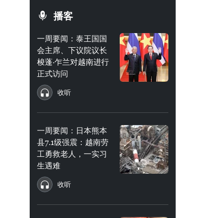
播客
一周要闻：泰王国国
会主席、下议院议长
梭蓬·乍兰对越南进行
正式访问
收听
一周要闻：日本熊本
县7.1级强震：越南劳
工勇救老人，一实习
生遇难
收听