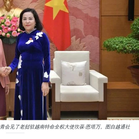
青会见了老挝驻越南特命全权大使坎葆·恩塔万。图自越通社