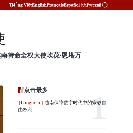
Tiếng Việt
English
Français
Español
Русский
中文
使
越南特命全权大使坎葆·恩塔万
点击最多
越南保障数字时代中的宗教自
由权利