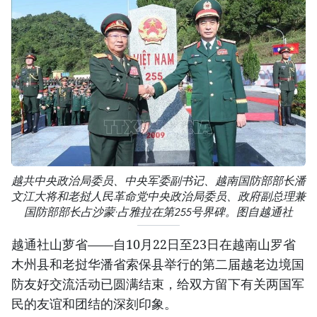
越共中央政治局委员、中央军委副书记、越南国防部部长潘
文江大将和老挝人民革命党中央政治局委员、政府副总理兼
国防部部长占沙蒙·占雅拉在第255号界碑。图自越通社
越通社山萝省——自10月22日至23日在越南山罗省
木州县和老挝华潘省索保县举行的第二届越老边境国
防友好交流活动已圆满结束，给双方留下有关两国军
民的友谊和团结的深刻印象。