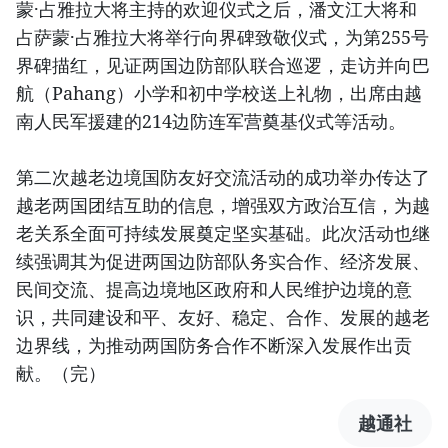
蒙·占雅拉大将主持的欢迎仪式之后，潘文江大将和
占萨蒙·占雅拉大将举行向界碑致敬仪式，为第255号
界碑描红，见证两国边防部队联合巡逻，走访并向巴
航（Pahang）小学和初中学校送上礼物，出席由越
南人民军援建的214边防连军营奠基仪式等活动。
第二次越老边境国防友好交流活动的成功举办传达了
越老两国团结互助的信息，增强双方政治互信，为越
老关系全面可持续发展奠定坚实基础。此次活动也继
续强调其为促进两国边防部队务实合作、经济发展、
民间交流、提高边境地区政府和人民维护边境的意
识，共同建设和平、友好、稳定、合作、发展的越老
边界线，为推动两国防务合作不断深入发展作出贡
献。（完）
越通社