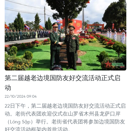
第二届越老边境国防友好交流活动正式启
动
22/10/2024 09:04
22日下午，第二届越老边境国防友好交流活动正式启
动。老街代表团欢迎仪式在山罗省木州县龙萨口岸
（Lóng Sập）举行。老街省代表团将参加边境国防友
好交流活动框架内首批活动。